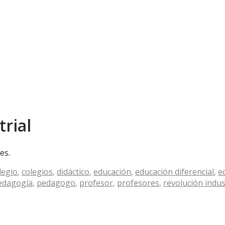
trial
es.
legio
,
colegios
,
didáctico
,
educación
,
educación diferencial
,
e
edagogía
,
pedagogo
,
profesor
,
profesores
,
revolución indus