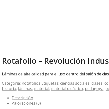
Rotafolio – Revolución Indus
Láminas de alta calidad para el uso dentro del salón de clas
Categoría:
Rotafolios
Etiquetas:
ciencias sociales
,
clases
,
co
historia
,
láminas
,
material
,
material didáctico
,
pedagoga
,
p
Descripción
Valoraciones (0)