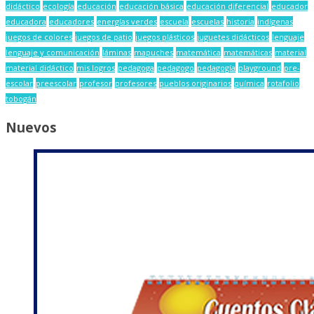
didáctico
ecología
educación
educación básica
educación diferencial
educador
educadora
educadores
energías verdes
escuela
escuelas
historia
indígenas
juegos de colores
juegos de patio
juegos plásticos
juguetes didácticos
lenguaje
lenguaje y comunicación
láminas
mapuches
matemática
matemáticas
material
material didáctico
mis logros
pedagoga
pedagogo
pedagogía
playground
pre-
escolar
preescolar
profesor
profesores
pueblos originarios
química
rotafolio
tobogán
Nuevos