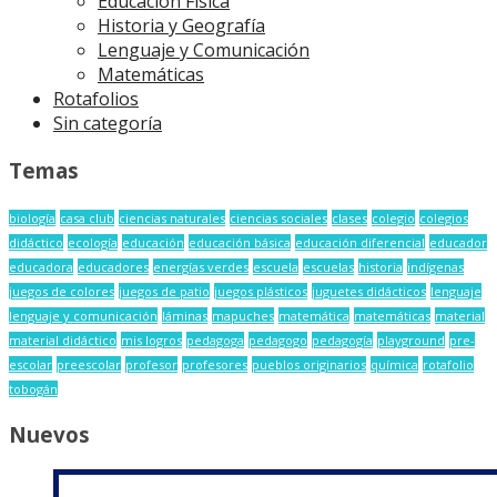
Educación Física
Historia y Geografía
Lenguaje y Comunicación
Matemáticas
Rotafolios
Sin categoría
Temas
biología
casa club
ciencias naturales
ciencias sociales
clases
colegio
colegios
didáctico
ecología
educación
educación básica
educación diferencial
educador
educadora
educadores
energías verdes
escuela
escuelas
historia
indígenas
juegos de colores
juegos de patio
juegos plásticos
juguetes didácticos
lenguaje
lenguaje y comunicación
láminas
mapuches
matemática
matemáticas
material
material didáctico
mis logros
pedagoga
pedagogo
pedagogía
playground
pre-
escolar
preescolar
profesor
profesores
pueblos originarios
química
rotafolio
tobogán
Nuevos