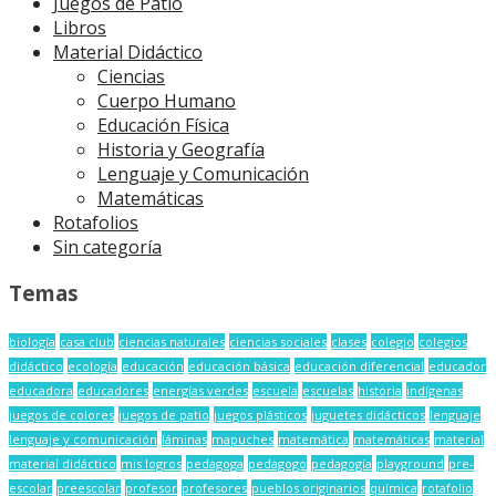
Juegos de Patio
Libros
Material Didáctico
Ciencias
Cuerpo Humano
Educación Física
Historia y Geografía
Lenguaje y Comunicación
Matemáticas
Rotafolios
Sin categoría
Temas
biología
casa club
ciencias naturales
ciencias sociales
clases
colegio
colegios
didáctico
ecología
educación
educación básica
educación diferencial
educador
educadora
educadores
energías verdes
escuela
escuelas
historia
indígenas
juegos de colores
juegos de patio
juegos plásticos
juguetes didácticos
lenguaje
lenguaje y comunicación
láminas
mapuches
matemática
matemáticas
material
material didáctico
mis logros
pedagoga
pedagogo
pedagogía
playground
pre-
escolar
preescolar
profesor
profesores
pueblos originarios
química
rotafolio