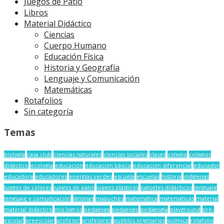
Juegos de Patio
Libros
Material Didáctico
Ciencias
Cuerpo Humano
Educación Física
Historia y Geografía
Lenguaje y Comunicación
Matemáticas
Rotafolios
Sin categoría
Temas
biología
casa club
ciencias naturales
ciencias sociales
clases
colegio
colegios
didáctico
ecología
educación
educación básica
educación diferencial
educador
educadora
educadores
energías verdes
escuela
escuelas
historia
indígenas
juegos de colores
juegos de patio
juegos plásticos
juguetes didácticos
lenguaje
lenguaje y comunicación
láminas
mapuches
matemática
matemáticas
material
material didáctico
mis logros
pedagoga
pedagogo
pedagogía
playground
pre-
escolar
preescolar
profesor
profesores
pueblos originarios
química
rotafolio