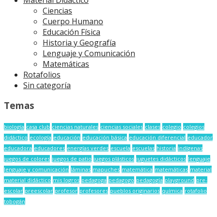
Ciencias
Cuerpo Humano
Educación Física
Historia y Geografía
Lenguaje y Comunicación
Matemáticas
Rotafolios
Sin categoría
Temas
biología
casa club
ciencias naturales
ciencias sociales
clases
colegio
colegios
didáctico
ecología
educación
educación básica
educación diferencial
educador
educadora
educadores
energías verdes
escuela
escuelas
historia
indígenas
juegos de colores
juegos de patio
juegos plásticos
juguetes didácticos
lenguaje
lenguaje y comunicación
láminas
mapuches
matemática
matemáticas
material
material didáctico
mis logros
pedagoga
pedagogo
pedagogía
playground
pre-
escolar
preescolar
profesor
profesores
pueblos originarios
química
rotafolio
tobogán