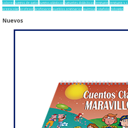
colores
juegos de patio
juegos plásticos
juguetes didácticos
lenguaje
lenguaje y 
preescolar
profesor
profesores
pueblos originarios
química
rotafolio
tobogán
Nuevos