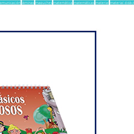
comunicación
láminas
mapuches
matemática
matemáticas
material
material didác