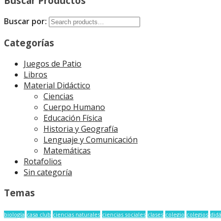
Buscar Productos
Buscar por:
Categorías
Juegos de Patio
Libros
Material Didáctico
Ciencias
Cuerpo Humano
Educación Física
Historia y Geografía
Lenguaje y Comunicación
Matemáticas
Rotafolios
Sin categoría
Temas
biología
casa club
ciencias naturales
ciencias sociales
clases
colegio
colegios
didá