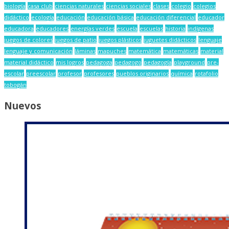
biología
casa club
ciencias naturales
ciencias sociales
clases
colegio
colegios
didáctico
ecología
educación
educación básica
educación diferencial
educador
educadora
educadores
energías verdes
escuela
escuelas
historia
indígenas
juegos de colores
juegos de patio
juegos plásticos
juguetes didácticos
lenguaje
lenguaje y comunicación
láminas
mapuches
matemática
matemáticas
material
material didáctico
mis logros
pedagoga
pedagogo
pedagogía
playground
pre-
escolar
preescolar
profesor
profesores
pueblos originarios
química
rotafolio
tobogán
Nuevos