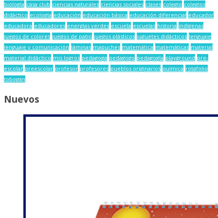
biología
casa club
ciencias naturales
ciencias sociales
clases
colegio
colegios
didáctico
ecología
educación
educación básica
educación diferencial
educador
educadora
educadores
energías verdes
escuela
escuelas
historia
indígenas
juegos de colores
juegos de patio
juegos plásticos
juguetes didácticos
lenguaje
lenguaje y comunicación
láminas
mapuches
matemática
matemáticas
material
material didáctico
mis logros
pedagoga
pedagogo
pedagogía
playground
pre-
escolar
preescolar
profesor
profesores
pueblos originarios
química
rotafolio
tobogán
Nuevos