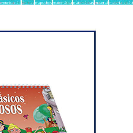
comunicación
láminas
mapuches
matemática
matemáticas
material
material didác