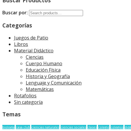
Buscar Productos
Buscar por:
Categorías
Juegos de Patio
Libros
Material Didáctico
Ciencias
Cuerpo Humano
Educación Física
Historia y Geografía
Lenguaje y Comunicación
Matemáticas
Rotafolios
Sin categoría
Temas
biología
casa club
ciencias naturales
ciencias sociales
clases
colegio
colegios
didá