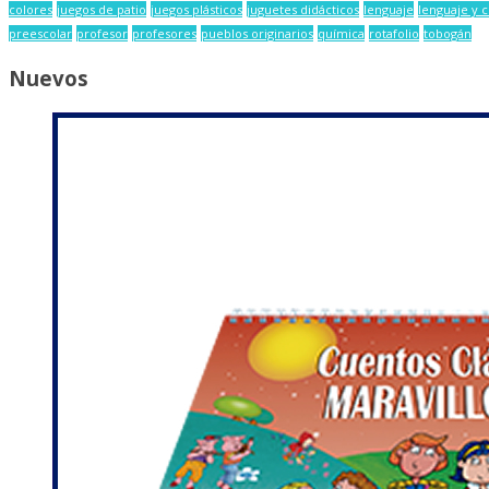
colores
juegos de patio
juegos plásticos
juguetes didácticos
lenguaje
lenguaje y 
preescolar
profesor
profesores
pueblos originarios
química
rotafolio
tobogán
Nuevos