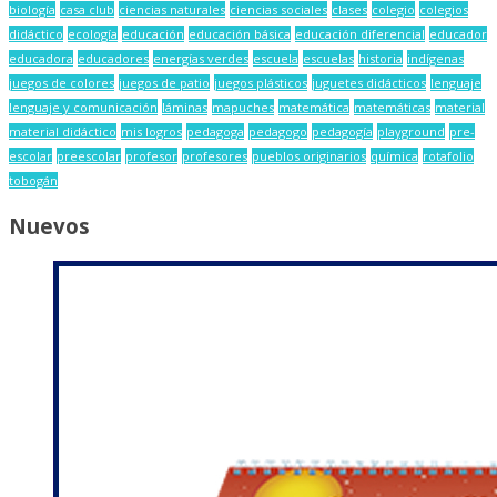
biología
casa club
ciencias naturales
ciencias sociales
clases
colegio
colegios
didáctico
ecología
educación
educación básica
educación diferencial
educador
educadora
educadores
energías verdes
escuela
escuelas
historia
indígenas
juegos de colores
juegos de patio
juegos plásticos
juguetes didácticos
lenguaje
lenguaje y comunicación
láminas
mapuches
matemática
matemáticas
material
material didáctico
mis logros
pedagoga
pedagogo
pedagogía
playground
pre-
escolar
preescolar
profesor
profesores
pueblos originarios
química
rotafolio
tobogán
Nuevos