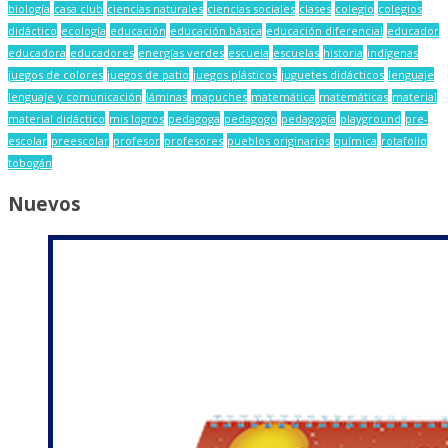
biología
casa club
ciencias naturales
ciencias sociales
clases
colegio
colegios
didáctico
ecología
educación
educación básica
educación diferencial
educador
educadora
educadores
energías verdes
escuela
escuelas
historia
indígenas
juegos de colores
juegos de patio
juegos plásticos
juguetes didácticos
lenguaje
lenguaje y comunicación
láminas
mapuches
matemática
matemáticas
material
material didáctico
mis logros
pedagoga
pedagogo
pedagogía
playground
pre-
escolar
preescolar
profesor
profesores
pueblos originarios
química
rotafolio
tobogán
Nuevos