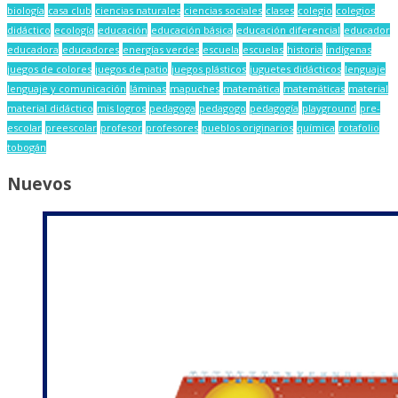
biología
casa club
ciencias naturales
ciencias sociales
clases
colegio
colegios
didáctico
ecología
educación
educación básica
educación diferencial
educador
educadora
educadores
energías verdes
escuela
escuelas
historia
indígenas
juegos de colores
juegos de patio
juegos plásticos
juguetes didácticos
lenguaje
lenguaje y comunicación
láminas
mapuches
matemática
matemáticas
material
material didáctico
mis logros
pedagoga
pedagogo
pedagogía
playground
pre-
escolar
preescolar
profesor
profesores
pueblos originarios
química
rotafolio
tobogán
Nuevos